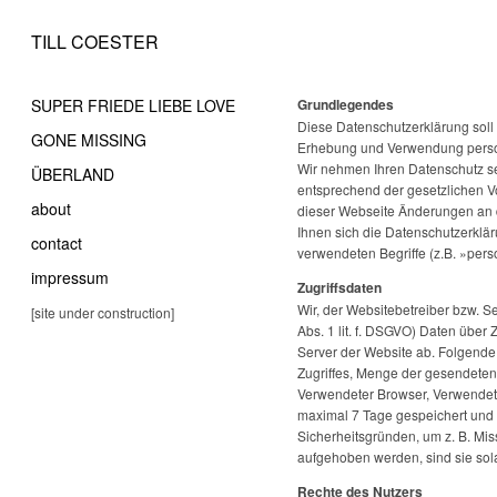
TILL COESTER
SUPER FRIEDE LIEBE LOVE
Grundlegendes
Diese Datenschutzerklärung soll
GONE MISSING
Erhebung und Verwendung person
Wir nehmen Ihren Datenschutz s
ÜBERLAND
entsprechend der gesetzlichen V
about
dieser Webseite Änderungen an
Ihnen sich die Datenschutzerklä
contact
verwendeten Begriffe (z.B. »per
impressum
Zugriffsdaten
Wir, der Websitebetreiber bzw. Se
[site under construction]
Abs. 1 lit. f. DSGVO) Daten über 
Server der Website ab. Folgende 
Zugriffes, Menge der gesendeten 
Verwendeter Browser, Verwendete
maximal 7 Tage gespeichert und 
Sicherheitsgründen, um z. B. Mi
aufgehoben werden, sind sie sol
Rechte des Nutzers