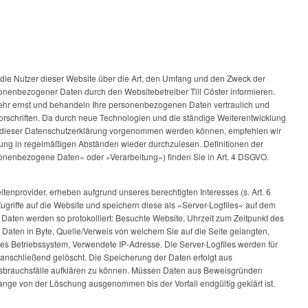
 die Nutzer dieser Website über die Art, den Umfang und den Zweck der
enbezogener Daten durch den Websitebetreiber Till Cöster informieren.
ehr ernst und behandeln Ihre personenbezogenen Daten vertraulich und
orschriften. Da durch neue Technologien und die ständige Weiterentwicklung
 dieser Datenschutzerklärung vorgenommen werden können, empfehlen wir
rung in regelmäßigen Abständen wieder durchzulesen. Definitionen der
sonenbezogene Daten« oder »Verarbeitung«) finden Sie in Art. 4 DSGVO.
itenprovider, erheben aufgrund unseres berechtigten Interesses (s. Art. 6
Zugriffe auf die Website und speichern diese als »Server-Logfiles« auf dem
Daten werden so protokolliert: Besuchte Website, Uhrzeit zum Zeitpunkt des
Daten in Byte, Quelle/Verweis von welchem Sie auf die Seite gelangten,
s Betriebssystem, Verwendete IP-Adresse. Die Server-Logfiles werden für
anschließend gelöscht. Die Speicherung der Daten erfolgt aus
ssbrauchsfälle aufklären zu können. Müssen Daten aus Beweisgründen
ange von der Löschung ausgenommen bis der Vorfall endgültig geklärt ist.