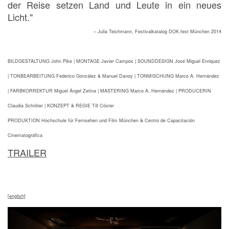
der Reise setzen Land und Leute in ein neues
Licht."
– Julia Teichmann, Festivalkatalog DOK.fest München 2014
BILDGESTALTUNG John Pike | MONTAGE Javier Campos | SOUNDDESIGN José Miguel Enriquez
| TONBEARBEITUNG Federico González & Manuel Danoy | TONMISCHUNG Marco A. Hernández
| FARBKORREKTUR Miguel Ángel Zetina | MASTERING Marco A. Hernández | PRODUCERIN
Claudia Schröter | KONZEPT & REGIE Till Cöster
PRODUKTION Hochschule für Fernsehen und Film München & Centro de Capacitación
Cinematográfica
TRAILER
[english]