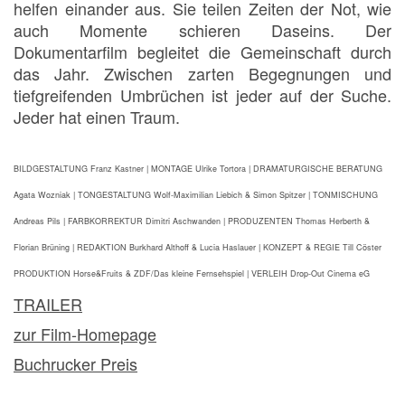
helfen einander aus. Sie teilen Zeiten der Not, wie
auch Momente schieren Daseins. Der
Dokumentarfilm begleitet die Gemeinschaft durch
das Jahr. Zwischen zarten Begegnungen und
tiefgreifenden Umbrüchen ist jeder auf der Suche.
Jeder hat einen Traum.
BILDGESTALTUNG Franz Kastner | MONTAGE Ulrike Tortora | DRAMATURGISCHE BERATUNG
Agata Wozniak | TONGESTALTUNG Wolf-Maximilian Liebich & Simon Spitzer | TONMISCHUNG
Andreas Pils | FARBKORREKTUR Dimitri Aschwanden | PRODUZENTEN Thomas Herberth &
Florian Brüning | REDAKTION Burkhard Althoff & Lucia Haslauer | KONZEPT & REGIE Till Cöster
PRODUKTION Horse&Fruits & ZDF/Das kleine Fernsehspiel | VERLEIH Drop-Out Cinema eG
TRAILER
zur Film-Homepage
Buchrucker Preis